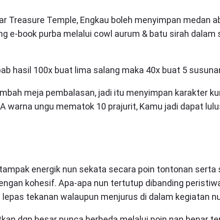
r Treasure Temple, Engkau boleh menyimpan medan ab
ng e-book purba melalui cowl aurum & batu sirah dalam
ab hasil 100x buat lima salang maka 40x buat 5 susunan c
 lembah meja pembalasan, jadi itu menyimpan karakter 
 A warna ungu mematok 10 prajurit, Kamu jadi dapat lu
tampak energik nun sekata secara poin tontonan serta s
engan kohesif. Apa-apa nun tertutup dibanding peristiwa
lepas tekanan walaupun menjurus di dalam kegiatan nun
kan dgn besar punca berbeda melalui poin nan benar ter