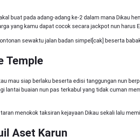
 bakal buat pada adang-adang ke-2 dalam mana Dikau h
arga yang kamu dapat cocok secara jackpot nun harus 
l tontonan sewaktu jalan badan simpel[cak] beserta bab
e Temple
 Dikau mau siap berlaku beserta edisi tanggungan nun b
gi lantai buaian nun pas terkabul yang tidak cuman 
ran menokok taksiran kejayaan Dikau sekali lalu memi
il Aset Karun