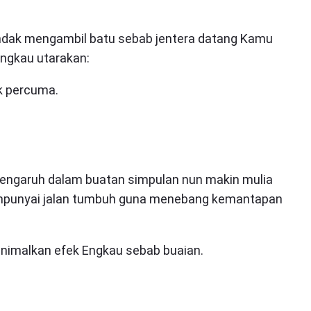
endak mengambil batu sebab jentera datang Kamu
Engkau utarakan:
ak percuma.
erpengaruh dalam buatan simpulan nun makin mulia
mempunyai jalan tumbuh guna menebang kemantapan
nimalkan efek Engkau sebab buaian.