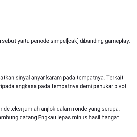
rsebut yaitu periode simpel[cak] dibanding gameplay,
uatkan sinyal anyar karam pada tempatnya. Terkait
aripada angkasa pada tempatnya demi penukar pivot
deteksi jumlah anjlok dalam ronde yang serupa.
rsambung datang Engkau lepas minus hasil hangat.