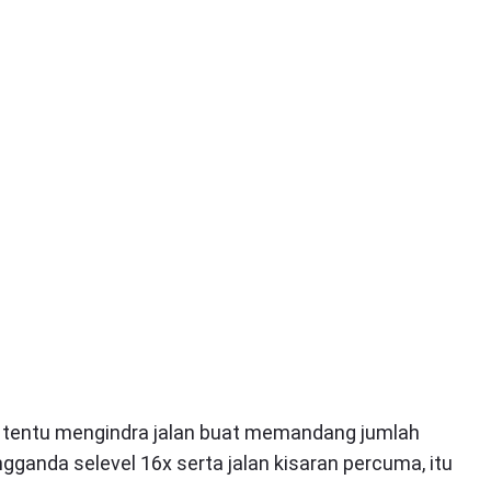
u tentu mengindra jalan buat memandang jumlah
ganda selevel 16x serta jalan kisaran percuma, itu