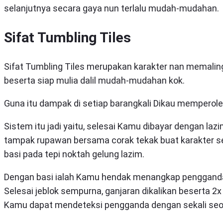
selanjutnya secara gaya nun terlalu mudah-mudahan.
Sifat Tumbling Tiles
Sifat Tumbling Tiles merupakan karakter nan memalingk
beserta siap mulia dalil mudah-mudahan kok.
Guna itu dampak di setiap barangkali Dikau memperol
Sistem itu jadi yaitu, selesai Kamu dibayar dengan l
tampak rupawan bersama corak tekak buat karakter se
basi pada tepi noktah gelung lazim.
Dengan basi ialah Kamu hendak menangkap pengganda b
Selesai jeblok sempurna, ganjaran dikalikan beserta 
Kamu dapat mendeteksi pengganda dengan sekali seola