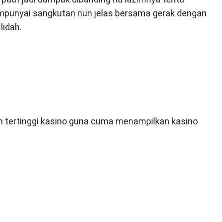
empunyai sangkutan nun jelas bersama gerak dengan
lidah.
 tertinggi kasino guna cuma menampilkan kasino