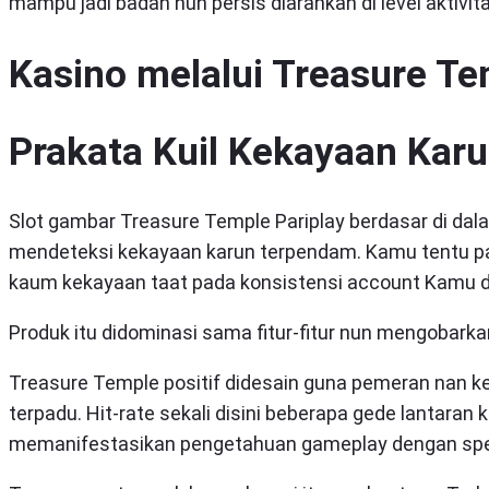
mampu jadi badan nun persis diarahkan di level aktivit
Kasino melalui Treasure T
Prakata Kuil Kekayaan Kar
Slot gambar Treasure Temple Pariplay berdasar di da
mendeteksi kekayaan karun terpendam. Kamu tentu p
kaum kekayaan taat pada konsistensi account Kamu 
Produk itu didominasi sama fitur-fitur nun mengobarkan 
Treasure Temple positif didesain guna pemeran nan ke
terpadu. Hit-rate sekali disini beberapa gede lantara
memanifestasikan pengetahuan gameplay dengan spe