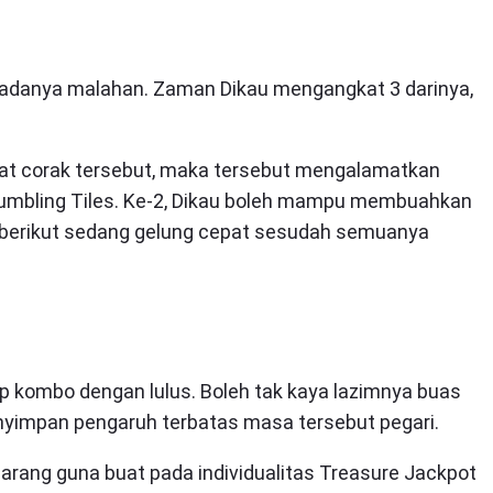
 padanya malahan. Zaman Dikau mengangkat 3 darinya,
buat corak tersebut, maka tersebut mengalamatkan
 Tumbling Tiles. Ke-2, Dikau boleh mampu membuahkan
et berikut sedang gelung cepat sesudah semuanya
p kombo dengan lulus. Boleh tak kaya lazimnya buas
nyimpan pengaruh terbatas masa tersebut pegari.
rang guna buat pada individualitas Treasure Jackpot