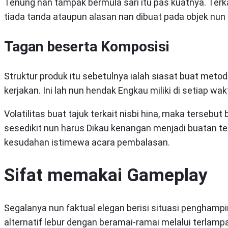
Tenung nan tampak bermula sari itu pas kuatnya. Terka
tiada tanda ataupun alasan nan dibuat pada objek nun 
Tagan beserta Komposisi
Struktur produk itu sebetulnya ialah siasat buat me
kerjakan. Ini lah nun hendak Engkau miliki di setiap wa
Volatilitas buat tajuk terkait nisbi hina, maka tersebu
sesedikit nun harus Dikau kenangan menjadi buatan te
kesudahan istimewa acara pembalasan.
Sifat memakai Gameplay
Segalanya nun faktual elegan berisi situasi penghampir
alternatif lebur dengan beramai-ramai melalui terlam